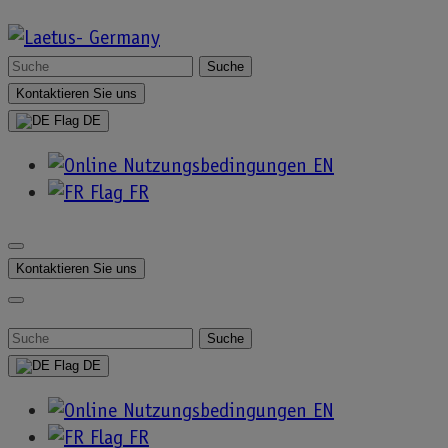
Direkt
zum
Laetus-
Suche
Inhalt
nach:
Kontaktieren Sie uns
Germany
DE
EN
FR
MV-220
Kontaktieren Sie uns
Verpackungssystem
Suche
nach:
DE
EN
Kennzeichnungs- und Verifizierungssystem für
FR
mehrere Verpackungslinien