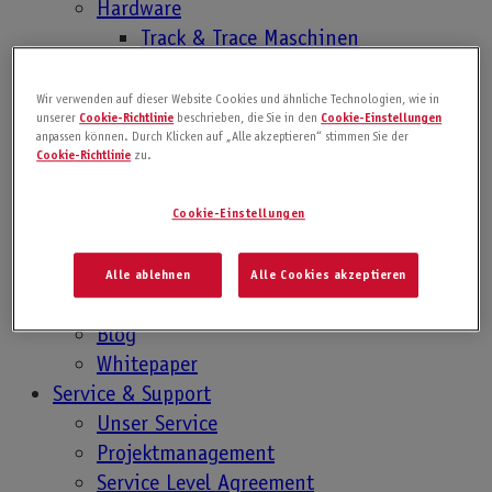
Hardware
Industries
Track & Trace Maschinen
Optische Kontrollgeräte
Getränke
Industrien
Wir verwenden auf dieser Website Cookies und ähnliche Technologien, wie in
Kosmetik
unserer
Cookie-Richtlinie
beschrieben, die Sie in den
Cookie-Einstellungen
Industrien
anpassen können. Durch Klicken auf „Alle akzeptieren“ stimmen Sie der
Lebensmittel
Pharma
Cookie-Richtlinie
zu.
Motoröle
Lebensmittel
Pharma
Kosmetik
Cookie-Einstellungen
Getränke
Motoröle
Anwenden
Alle ablehnen
Alle Cookies akzeptieren
White Paper
Ressourcen
Blog
Whitepaper
Service & Support
Globale Pharma
Unser Service
Projektmanagement
Service Level Agreement