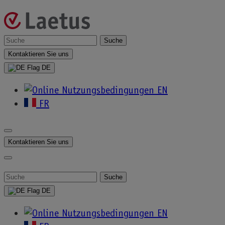
Direkt
zum
Inhalt
Laetus-
Suche
nach:
Kontaktieren Sie uns
Germany
DE
EN
FR
Whitepaper
Kontaktieren Sie uns
Suche
nach:
Filterergebnis
DE
White Paper
EN