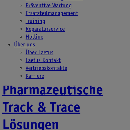
Regularien
Präventive Wartung
Ersatzteilmanagement
Training
Eine der ersten Arzneimittelverordnungen wurde
Reparaturservice
2009 in der Türkei eingeführt. Seitdem sind viele
Hotline
Länder gefolgt und haben verschiedene Vorschriften
Über uns
zur Serialisierung und…
Über Laetus
Laetus Kontakt
Vertriebskontakte
Karriere
Pharmazeutische
Track & Trace
Lösungen