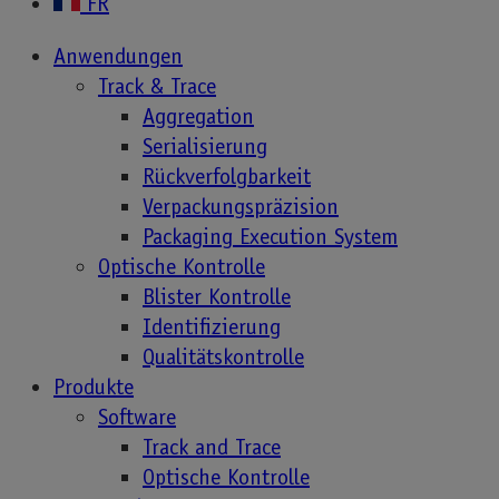
FR
White Paper
Anwendungen
Topics
Track & Trace
Aggregation
Serialisierung
Fallstudien
Rückverfolgbarkeit
Fälschungen
Verpackungspräzision
Kundenbindung
Packaging Execution System
Lieferkette
Optische Kontrolle
Markenschutz
Blister Kontrolle
NA
Identifizierung
Optische Kontrolle
Qualitätskontrolle
Regularien
Produkte
Rückverfolgbarkeit
Software
Serialisierung
Track and Trace
Weitere Filter anzeigen
Optische Kontrolle