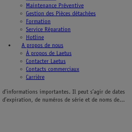
solution de suivi et de traçabilité.…
Maintenance Préventive
Gestion des Pièces détachées
Formation
Service Réparation
Inspection de la
Hotline
A propos de nous
À propos de Laetus
qualité d’impression
Contacter Laetus
Contacts commerciaux
Carrière
Les emballages contiennent un large éventail
d’informations importantes. Il peut s’agir de dates
d’expiration, de numéros de série et de noms de…