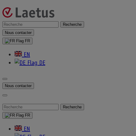
Skip
to
content
Laetus
Rechercher
:
Nous contacter
–
FR
EN
France
DE
Applications
Nous contacter
Rechercher
:
FR
EN